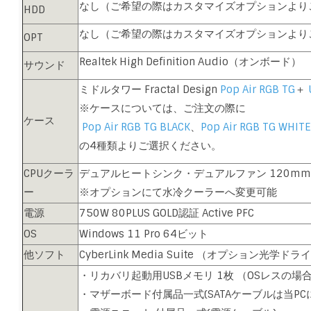
なし（ご希望の際はカスタマイズオプションより
HDD
なし（ご希望の際はカスタマイズオプションより
OPT
Realtek High Definition Audio（オンボード）
サウンド
ミドルタワー Fractal Design
Pop Air RGB TG
＋
※ケースについては、ご注文の際に
ケース
Pop Air RGB TG BLACK
、
Pop Air RGB TG WHIT
の4種類よりご選択ください。
CPUクーラ
デュアルヒートシンク・デュアルファン 120mm
ー
※オプションにて水冷クーラーへ変更可能
電源
750W 80PLUS GOLD認証 Active PFC
OS
Windows 11 Pro 64ビット
他ソフト
CyberLink Media Suite （オプション光学ド
・リカバリ起動用USBメモリ 1枚 （OSレスの場
・マザーボード付属品一式(SATAケーブルは当P