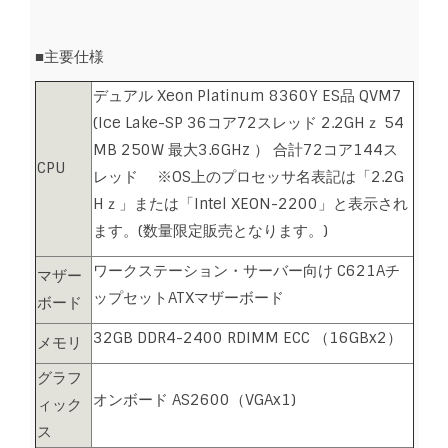
■主要仕様
デュアル Xeon Platinum 8360Y ES品 QVM7
(Ice Lake-SP 36コア72スレッド 2.2GHｚ 54
MB 250W 最大3.6GHz ） 合計72コア144ス
CPU
レッド ※OS上のプロセッサ名表記は「2.2G
Hｚ」または「Intel XEON-2200」と表示され
ます。(数量限定販売となります。)
ワークステーション・サーバー向け C621Aチ
マザー
ップセットATXマザーボード
ボード
32GB DDR4-2400 RDIMM ECC （16GBx2）
メモリ
グラフ
オンボード AS2600（VGAx1)
ィック
ス