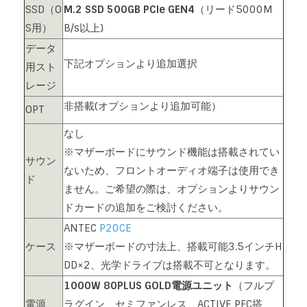
SSD（O
M.2 SSD 500GB PCIe GEN4
（リード5000M
S用）
B/s以上)
データ
下記オプションより追加選択
用スト
レージ
非搭載(オプションより追加可能）
OPT
なし
※マザーボードにサウンド機能は搭載されてい
サウン
ないため、フロントオーディオ端子は使用でき
ド
ません。ご希望の際は、オプションよりサウン
ドカードの追加をご検討ください。
ANTEC
P20CE
ケース
※マザーボードの寸法上、搭載可能3.5インチH
DD×2、光学ドライブは搭載不可となります。
1000W 80PLUS GOLD電源ユニット
（フルプ
電源
ラグイン、セミファンレス、ACTIVE PFC搭