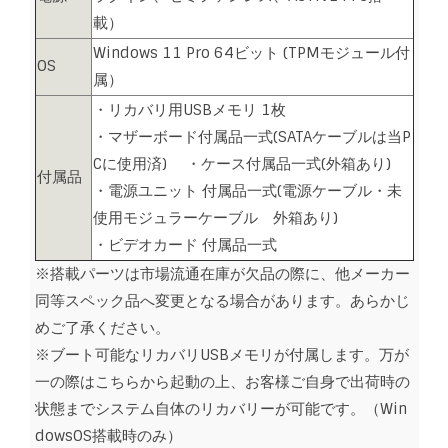
載）
Windows 11 Pro 64ビット (TPMモジュール付
OS
属）
・リカバリ用USBメモリ 1枚
・マザーボード付属品一式(SATAケーブルは当P
Cに使用済) ・ケース付属品一式(外箱あり)
付属品
・電源ユニット 付属品一式(電源ケーブル・未
使用モジュラーケーブル 外箱あり)
・ビデオカード 付属品一式
※搭載パーツは市場流通在庫が欠品の際に、他メーカー
同等スペック品へ変更となる場合があります。あらかじ
めご了承ください。
※ブート可能なリカバリUSBメモリが付属します。万が
一の際はこちらから起動の上、お客様ご自身で出荷時の
状態までシステム自体のリカバリーが可能です。（Win
dowsOS搭載時のみ）