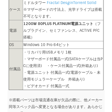
ミドルタワー
Fractal DesginTorrent Solid
ケース
※マザーボードの寸法上、光学ドライブは搭載
不可となります。
1200W 80PLUS PLATINUM電源ユニット
（フ
電源
ルプラグイン、セミファンレス、ACTIVE PFC
搭載）
OS
Windows 10 Pro 64ビット
・リカバリ用USBメモリ 1枚
・マザーボード付属品一式(SATAケーブルは当P
Cに使用済) ・ケース付属品一式(外箱あり)
付属品
・電源ユニット 付属品一式(電源ケーブル・未
使用モジュラーケーブル 外箱あり)
・ビデオカード 付属品一式
※搭載パーツは市場流通在庫が欠品の際に、他メーカー
同等スペック品へ変更となる場合があります。あらかじ