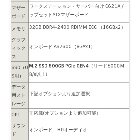
ワークステーション・サーバー向け C621Aチ
マザー
ップセットATXマザーボード
ボード
32GB DDR4-2400 RDIMM ECC （16GBx2）
メモリ
グラフ
オンボード AS2600（VGAx1)
ィック
ス
M.2 SSD 500GB PCIe GEN4
（リード5000M
SSD（O
B/s以上)
S用）
データ
下記オプションより追加選択
用スト
レージ
非搭載(オプションより追加可能）
OPT
サウン
オンボード HDオーディオ
ド