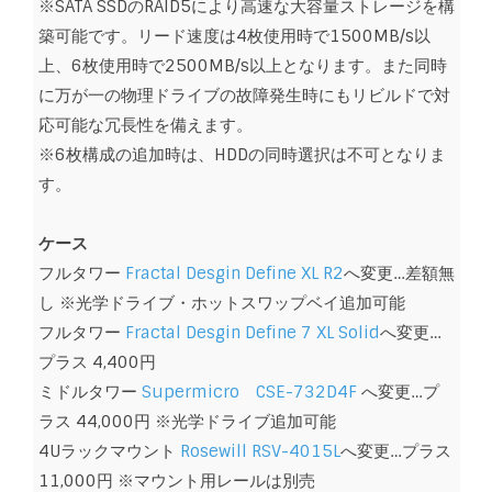
※SATA SSDのRAID5により高速な大容量ストレージを構
築可能です。リード速度は4枚使用時で1500MB/s以
上、6枚使用時で2500MB/s以上となります。また同時
に万が一の物理ドライブの故障発生時にもリビルドで対
応可能な冗長性を備えます。
※6枚構成の追加時は、HDDの同時選択は不可となりま
す。
ケース
フルタワー
Fractal Desgin Define XL R2
へ変更…差額無
し ※光学ドライブ・ホットスワップベイ追加可能
フルタワー
Fractal Desgin Define 7 XL Solid
へ変更…
プラス 4,400円
ミドルタワー
Supermicro CSE-732D4F
へ変更…プ
ラス 44,000円 ※光学ドライブ追加可能
4Uラックマウント
Rosewill RSV-4015L
へ変更…プラス
11,000円 ※マウント用レールは別売