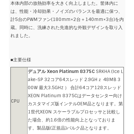
本体内部の放熱効率を大きく向上しました。筐体内に
は、性能・冷却効果・ノイズのバランスを最適に保つ、
計5台のPWMファン(180mm×2台＋140mm×3台)を内
蔵。同時に、洗練された先進的な外観デザインを取り入
れました。
■主要仕様
デュアル Xeon Platinum 8375C
SRKHA (Ice L
ake-SP 32コア64スレッド 2.9GHｚ 48MB 3
00W 最大3.5GHz ） 合計64コア128スレッド
XEON Platinum 8375Cはデータセンター向け
CPU
カスタマイズ版インテルOEM品となります。第
1世代XEON スケーラブルプロセッサと比較し
た場合、約1.6倍の性能向上となっておりま
す。製品版(正規品)バルク品となります。