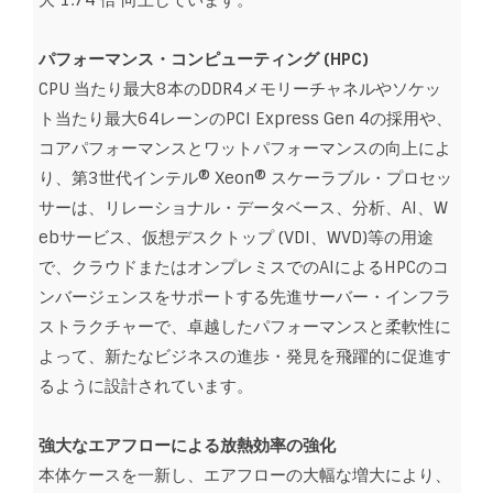
大 1.74 倍 向上しています。
パフォーマンス・コンピューティング (HPC)
CPU 当たり最大8本のDDR4メモリーチャネルやソケッ
ト当たり最大64レーンのPCI Express Gen 4の採用や、
コアパフォーマンスとワットパフォーマンスの向上によ
り、第3世代インテル® Xeon® スケーラブル・プロセッ
サーは、リレーショナル・データベース、分析、AI、W
ebサービス、仮想デスクトップ (VDI、WVD)等の用途
で、クラウドまたはオンプレミスでのAIによるHPCのコ
ンバージェンスをサポートする先進サーバー・インフラ
ストラクチャーで、卓越したパフォーマンスと柔軟性に
よって、新たなビジネスの進歩・発見を飛躍的に促進す
るように設計されています。
強大なエアフローによる放熱効率の強化
本体ケースを一新し、エアフローの大幅な増大により、